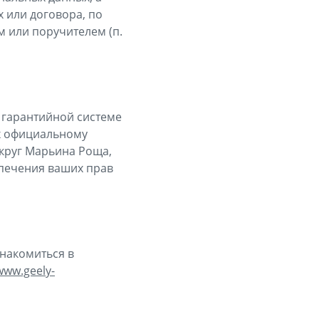
 или договора, по
 или поручителем (п.
в гарантийной системе
х официальному
округ Марьина Роща,
беспечения ваших прав
накомиться в
www.geely-