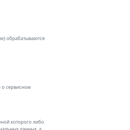
ле) обрабатываются
 о сервисном
оной которого либо
нальных данных, а