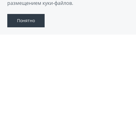
Скачать брошюру
размещением куки-файлов.
Понятно
GEELY PREFACE
Geely Preface — это элегантный седан
бизнес-класса, подчёркивающий статус
своего владельца. Его отличают
впечатляющий дизайн, просторный и
комфортабельный салон, а также отличные
динамические характеристики. Этот
автомобиль идеально подходит для деловых
людей, ценящих стиль и качество.