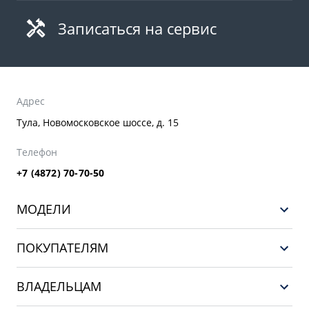
Записаться на сервис
Адрес
Тула, Новомосковское шоссе, д. 15
Телефон
+7 (4872) 70-70-50
МОДЕЛИ
GEELY EX5 ГИБРИД
ПОКУПАТЕЛЯМ
НОВЫЙ COOLRAY
Выбор и покупка
EX5
ВЛАДЕЛЬЦАМ
Финансы и услуги
PREFACE