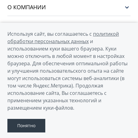
Сервис
О КОМПАНИИ
CITYRAY
Поддержка
О бренде GEELY
ATLAS
О дилерском центре
OKAVANGO
Используя сайт, вы соглашаетесь с
политикой
Мы в соцсетях
Новости
обработки персональных данных
и
MONJARO
использованием куки вашего браузера. Куки
Наша команда
Архивные модели
можно отключить в любой момент в настройках
Правовая информация
браузера. Для обеспечения оптимальной работы
и улучшения пользовательского опыта на сайте
Контакты
© 2026
могут использоваться системы веб-аналитики (в
том числе Яндекс.Метрика). Продолжая
Официальный сайт Geely в России
использование сайта, Вы соглашаетесь с
Политика обработки персональных данных
применением указанных технологий и
размещением куки-файлов.
Правовая информация
Сделано в ПЕРКС
Понятно