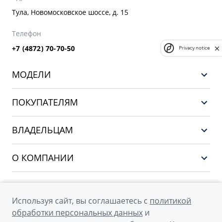
Тула, Новомосковское шоссе, д. 15
Телефон
+7 (4872) 70-70-50
Privacy notice
МОДЕЛИ
GEELY EX5 ГИБРИД
ПОКУПАТЕЛЯМ
НОВЫЙ COOLRAY
Выбор и покупка
EX5
ВЛАДЕЛЬЦАМ
Финансы и услуги
PREFACE
Сервис
О КОМПАНИИ
CITYRAY
Поддержка
О бренде GEELY
ATLAS
О дилерском центре
OKAVANGO
Используя сайт, вы соглашаетесь с
политикой
Мы в соцсетях
Новости
обработки персональных данных
и
MONJARO