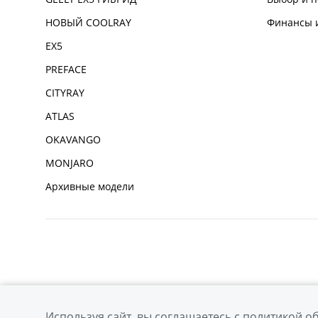
НОВЫЙ COOLRAY
Финансы и
EX5
PREFACE
CITYRAY
ATLAS
OKAVANGO
MONJARO
Архивные модели
Используя сайт, вы соглашаетесь с
политикой о