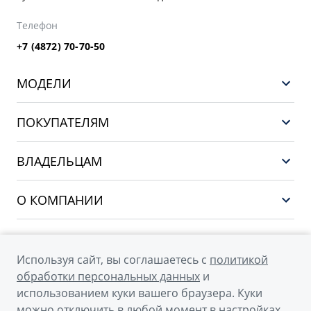
Телефон
+7 (4872) 70-70-50
МОДЕЛИ
GEELY EX5 EM-i
ПОКУПАТЕЛЯМ
НОВЫЙ COOLRAY
Выбор и покупка
EX5
ВЛАДЕЛЬЦАМ
Финансы и услуги
PREFACE
Сервис
О КОМПАНИИ
CITYRAY
Поддержка
О бренде GEELY
ATLAS
О дилерском центре
OKAVANGO
Используя сайт, вы соглашаетесь с
политикой
Мы в соцсетях
Новости
обработки персональных данных
и
MONJARO
использованием куки вашего браузера. Куки
Наша команда
Архивные модели
можно отключить в любой момент в настройках