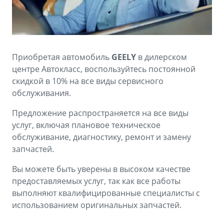
Аксессуары
Советы по эксплуатации
Зарядные устройства
Спецпредложения
OKAVANGO
MONJARO
ФИНАНСЫ И УСЛУГИ
ПОДДЕРЖКА
Приобретая автомобиль
GEELY
в дилерском
от 3 429 990 ₽*
от 4 349 990 ₽*
центре Автокласс, воспользуйтесь постоянной
Автокредит
Помощь на дорогах
скидкой в 10% на все виды сервисного
обслуживания.
Расчет КАСКО
Гарантия Geely
PREFACE
GEELY EX5
Предложение распространяется на все виды
Страхование
Сервисная книжка
услуг, включая плановое техническое
от 3 079 990 ₽*
от 3 769 990 ₽*
обслуживание, диагностику, ремонт и замену
GEELY Лизинг
Вопросы и ответы
запчастей.
Вы можете быть уверены в высоком качестве
предоставляемых услуг, так как все работы
выполняют квалифицированные специалисты с
использованием оригинальных запчастей.