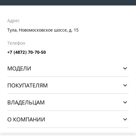
Адрес
Тула, Новомосковское шоссе, д. 15
Телефон
+7 (4872) 70-70-50
МОДЕЛИ
GEELY EX5 ГИБРИД
ПОКУПАТЕЛЯМ
НОВЫЙ COOLRAY
Выбор и покупка
EX5
ВЛАДЕЛЬЦАМ
Финансы и услуги
PREFACE
Сервис
О КОМПАНИИ
CITYRAY
Поддержка
О бренде GEELY
ATLAS