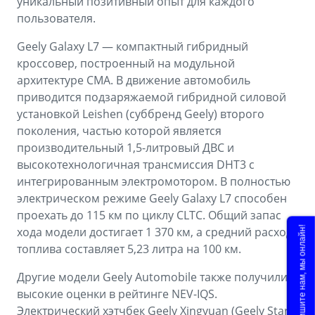
уникальный позитивный опыт для каждого
пользователя.
Geely Galaxy L7 — компактный гибридный
кроссовер, построенный на модульной
архитектуре CMA. В движение автомобиль
приводится подзаряжаемой гибридной силовой
установкой Leishen (суббренд Geely) второго
поколения, частью которой является
производительный 1,5-литровый ДВС и
высокотехнологичная трансмиссия DHT3 с
интегрированным электромотором. В полностью
электрическом режиме Geely Galaxy L7 способен
проехать до 115 км по циклу CLTC. Общий запас
Напишите нам, мы онлайн!
хода модели достигает 1 370 км, а средний расход
топлива составляет 5,23 литра на 100 км.
Другие модели Geely Automobile также получили
высокие оценки в рейтинге NEV-IQS.
Электрический хэтчбек Geely Xingyuan (Geely Star