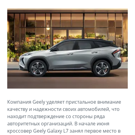
Аксессуары
Советы по эксплуатации
Зарядные устройства
Спецпредложения
OKAVANGO
MONJARO
ФИНАНСЫ И УСЛУГИ
ПОДДЕРЖКА
от 3 429 990 ₽*
от 4 349 990 ₽*
Автокредит
Помощь на дорогах
Расчет КАСКО
Гарантия Geely
PREFACE
GEELY EX5
Страхование
Сервисная книжка
от 3 079 990 ₽*
от 3 769 990 ₽*
GEELY Лизинг
Вопросы и ответы
Компания Geely уделяет пристальное внимание
качеству и надежности своих автомобилей, что
находит подтверждение со стороны ряда
авторитетных организаций. В начале июня
кроссовер Geely Galaxy L7 занял первое место в