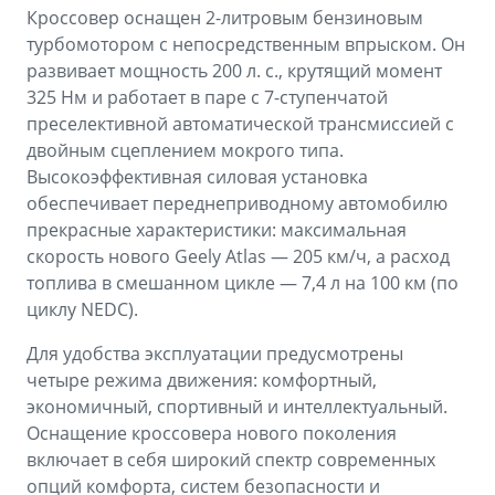
Аксессуары
Советы по эксплуатации
Кроссовер оснащен 2-литровым бензиновым
турбомотором с непосредственным впрыском. Он
Зарядные устройства
Спецпредложения
развивает мощность 200 л. с., крутящий момент
325 Нм и работает в паре с 7-ступенчатой
OKAVANGO
MONJARO
ФИНАНСЫ И УСЛУГИ
ПОДДЕРЖКА
преселективной автоматической трансмиссией с
от 3 429 990 ₽*
от 4 349 990 ₽*
двойным сцеплением мокрого типа.
Автокредит
Помощь на дорогах
Высокоэффективная силовая установка
обеспечивает переднеприводному автомобилю
Расчет КАСКО
Гарантия Geely
прекрасные характеристики: максимальная
PREFACE
GEELY EX5
скорость нового Geely Atlas — 205 км/ч, а расход
Страхование
Сервисная книжка
от 3 079 990 ₽*
от 3 769 990 ₽*
топлива в смешанном цикле — 7,4 л на 100 км (по
GEELY Лизинг
Вопросы и ответы
циклу NEDC).
Для удобства эксплуатации предусмотрены
четыре режима движения: комфортный,
экономичный, спортивный и интеллектуальный.
Оснащение кроссовера нового поколения
включает в себя широкий спектр современных
опций комфорта, систем безопасности и