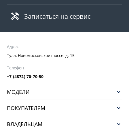
Записаться на сервис
Адрес
Тула, Новомосковское шоссе, д. 15
Телефон
+7 (4872) 70-70-50
МОДЕЛИ
GEELY EX5 ГИБРИД
ПОКУПАТЕЛЯМ
НОВЫЙ COOLRAY
Выбор и покупка
EX5
ВЛАДЕЛЬЦАМ
Финансы и услуги