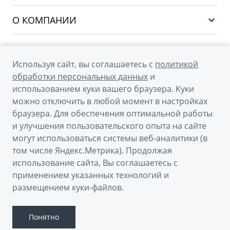
PREFACE
Сервис
О КОМПАНИИ
CITYRAY
Поддержка
О бренде GEELY
ATLAS
О дилерском центре
OKAVANGO
Используя сайт, вы соглашаетесь с
политикой
Мы в соцсетях
Новости
обработки персональных данных
и
MONJARO
использованием куки вашего браузера. Куки
Наша команда
Архивные модели
можно отключить в любой момент в настройках
Правовая информация
браузера. Для обеспечения оптимальной работы
и улучшения пользовательского опыта на сайте
Контакты
© 2026
могут использоваться системы веб-аналитики (в
том числе Яндекс.Метрика). Продолжая
Официальный сайт Geely в России
использование сайта, Вы соглашаетесь с
Политика обработки персональных данных
применением указанных технологий и
размещением куки-файлов.
Правовая информация
Сделано в ПЕРКС
Понятно