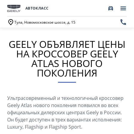
АВТОКЛАСС
Тула, Новомосковское шоссе, д. 15
GEELY ОБЪЯВЛЯЕТ ЦЕНЫ
ПОКУПАТЕЛЯМ
О КОМПАНИИ
ВЛАДЕЛЬЦАМ
МОДЕЛИ
НА КРОССОВЕР GEELY
ВЫБОР И ПОКУПКА
СЕРВИС
О бренде GEELY
ATLAS НОВОГО
ПОКОЛЕНИЯ
Автомобили в наличии
Запись в сервисный центр
О дилерском центре
GEELY EX5 Гибрид
НОВЫЙ COOLRAY
Спецпредложения
Техническое обслуживание
Новости
от 3 214 990 ₽*
от 2 764 990 ₽*
Получить персональное предложение
Калькулятор ТО
Ультрасовременный и технологичный кроссовер
Наша команда
Geely Atlas нового поколения появился во всех
Записаться на тест-драйв
Ценности сервиса Geely
официальных дилерских центрах Geely в России.
Правовая информация
Он будет доступен в трех вариантах исполнения:
CITYRAY
ATLAS
Трейд-ин
Руководство по эксплуатации
Luxury, Flagship и Flagship Sport.
Контакты
от 2 599 990 ₽*
от 3 189 990 ₽*