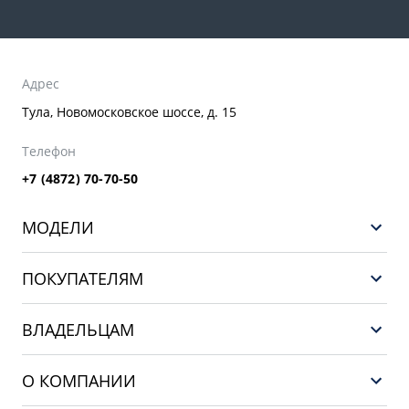
Адрес
Тула, Новомосковское шоссе, д. 15
Телефон
+7 (4872) 70-70-50
МОДЕЛИ
GEELY EX5 ГИБРИД
ПОКУПАТЕЛЯМ
НОВЫЙ COOLRAY
Выбор и покупка
EX5
ВЛАДЕЛЬЦАМ
Финансы и услуги
PREFACE
Сервис
О КОМПАНИИ
CITYRAY
Поддержка