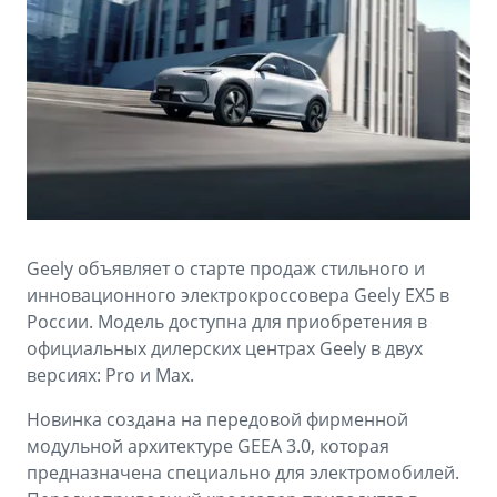
Аксессуары
Советы по эксплуатации
Зарядные устройства
Спецпредложения
OKAVANGO
MONJARO
ФИНАНСЫ И УСЛУГИ
ПОДДЕРЖКА
от 3 429 990 ₽*
от 4 349 990 ₽*
Автокредит
Помощь на дорогах
Расчет КАСКО
Гарантия Geely
PREFACE
GEELY EX5
Страхование
Сервисная книжка
Geely объявляет о старте продаж стильного и
от 3 079 990 ₽*
от 3 769 990 ₽*
инновационного электрокроссовера Geely EX5 в
GEELY Лизинг
Вопросы и ответы
России. Модель доступна для приобретения в
официальных дилерских центрах Geely в двух
версиях: Pro и Max.
Новинка создана на передовой фирменной
модульной архитектуре GEEA 3.0, которая
предназначена специально для электромобилей.