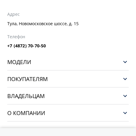
Адрес
Тула, Новомосковское шоссе, д. 15
Телефон
+7 (4872) 70-70-50
МОДЕЛИ
GEELY EX5 EM-i
ПОКУПАТЕЛЯМ
НОВЫЙ COOLRAY
Выбор и покупка
EX5
ВЛАДЕЛЬЦАМ
Финансы и услуги
PREFACE
Сервис
О КОМПАНИИ
CITYRAY
Поддержка
О бренде GEELY
ATLAS
О дилерском центре