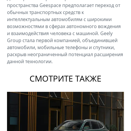
пространства Geespace предполагает переход от
обычных транспортных средств к
интеллектуальным автомобилям с широкими
возможностями в сферах автономного вождения
и взаимодействия человека с машиной. Geely
Group стала первой компанией, объединившей
автомобили, мобильные телефоны и спутники,
раскрыв неограниченный потенциал расширения
данной технологии.
СМОТРИТЕ ТАКЖЕ