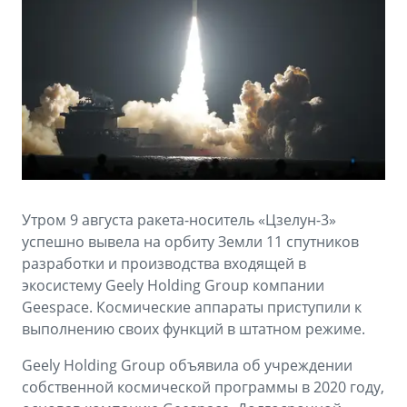
Аксессуары
Советы по эксплуатации
Зарядные устройства
Спецпредложения
OKAVANGO
MONJARO
ФИНАНСЫ И УСЛУГИ
ПОДДЕРЖКА
от 3 429 990 ₽*
от 4 349 990 ₽*
Автокредит
Помощь на дорогах
Расчет КАСКО
Гарантия Geely
PREFACE
GEELY EX5
Страхование
Сервисная книжка
Утром 9 августа ракета-носитель «Цзелун-3»
от 3 079 990 ₽*
от 3 769 990 ₽*
успешно вывела на орбиту Земли 11 спутников
GEELY Лизинг
Вопросы и ответы
разработки и производства входящей в
экосистему Geely Holding Group компании
Geespace. Космические аппараты приступили к
выполнению своих функций в штатном режиме.
Geely Holding Group объявила об учреждении
собственной космической программы в 2020 году,