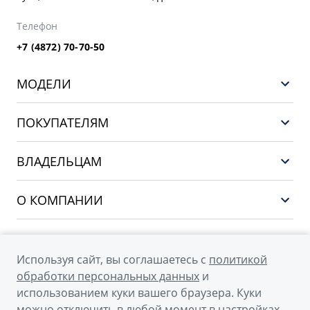
Телефон
+7 (4872) 70-70-50
МОДЕЛИ
GEELY EX5 ГИБРИД
ПОКУПАТЕЛЯМ
НОВЫЙ COOLRAY
Выбор и покупка
EX5
ВЛАДЕЛЬЦАМ
Финансы и услуги
PREFACE
Сервис
О КОМПАНИИ
CITYRAY
Поддержка
О бренде GEELY
ATLAS
О дилерском центре
OKAVANGO
Используя сайт, вы соглашаетесь с
политикой
Мы в соцсетях
Новости
обработки персональных данных
и
MONJARO
использованием куки вашего браузера. Куки
Наша команда
Архивные модели
можно отключить в любой момент в настройках