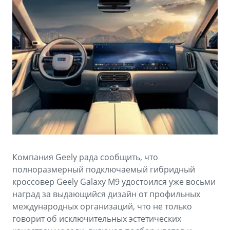
Аксессуары
Советы по эксплуатации
Зарядные устройства
Спецпредложения
OKAVANGO
MONJARO
ФИНАНСЫ И УСЛУГИ
ПОДДЕРЖКА
от 3 429 990 ₽*
от 4 349 990 ₽*
Автокредит
Помощь на дорогах
Расчет КАСКО
Гарантия Geely
PREFACE
GEELY EX5
Страхование
Сервисная книжка
от 3 079 990 ₽*
от 3 769 990 ₽*
GEELY Лизинг
Вопросы и ответы
Компания Geely рада сообщить, что
полноразмерный подключаемый гибридный
кроссовер Geely Galaxy M9 удостоился уже восьми
наград за выдающийся дизайн от профильных
международных организаций, что не только
говорит об исключительных эстетических