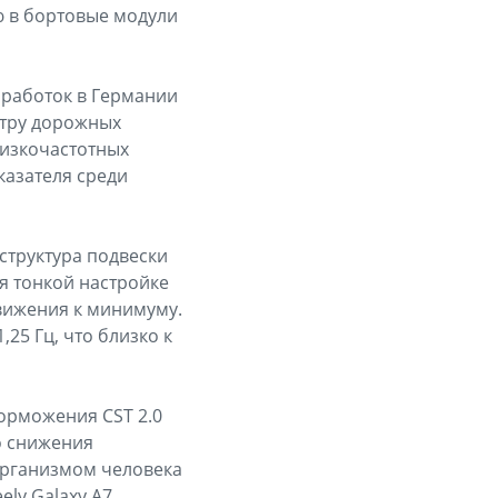
ю в бортовые модули
зработок в Германии
ктру дорожных
низкочастотных
казателя среди
труктура подвески
я тонкой настройке
движения к минимуму.
25 Гц, что близко к
орможения CST 2.0
о снижения
организмом человека
ely Galaxy A7