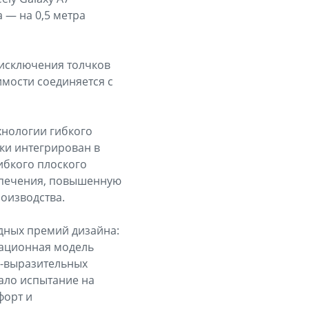
 — на 0,5 метра
я исключения толчков
мости соединяется с
хнологии гибкого
ки интегрирован в
ибкого плоского
спечения, повышенную
оизводства.
одных премий дизайна:
овационная модель
о-выразительных
зало испытание на
форт и