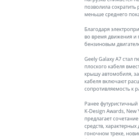
позволила сократить 
меньше среднего пока
Благодаря электроприв
во время движения и 
бензиновым двигателе
Geely Galaxy A7 стал
плоского кабеля вме
крышу автомобиля, з
кабеля включают рас
сопротивляемость к р
Ранее футуристичный 
K-Design Awards, New
предлагает сочетани
средств, характерных 
гоночном треке, нови