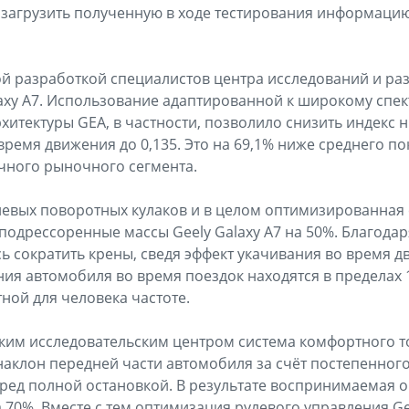
 загрузить полученную в ходе тестирования информаци
й разработкой специалистов центра исследований и ра
laxy A7. Использование адаптированной к широкому спе
хитектуры GEA, в частности, позволило снизить индекс 
время движения до 0,135. Это на 69,1% ниже среднего по
чного рыночного сегмента.
вых поворотных кулаков и в целом оптимизированная с
подрессоренные массы Geely Galaxy A7 на 50%. Благодар
ь сократить крены, сведя эффект укачивания во время 
я автомобиля во время поездок находятся в пределах 1,
ой для человека частоте.
ким исследовательским центром система комфортного т
наклон передней части автомобиля за счёт постепенног
ред полной остановкой. В результате воспринимаемая 
 70%. Вместе с тем оптимизация рулевого управления Ge