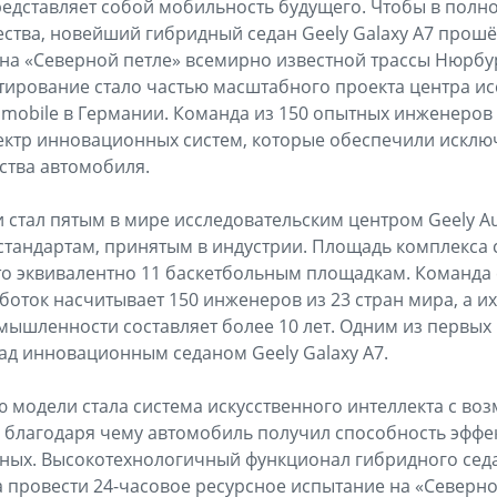
редставляет собой мобильность будущего. Чтобы в полн
тва, новейший гибридный седан Geely Galaxy A7 прошё
на «Северной петле» всемирно известной трассы Нюрбу
ирование стало частью масштабного проекта центра ис
omobile в Германии. Команда из 150 опытных инженеров 
ектр инновационных систем, которые обеспечили исклю
ства автомобиля.
 стал пятым в мире исследовательским центром Geely Au
андартам, принятым в индустрии. Площадь комплекса с
то эквивалентно 11 баскетбольным площадкам. Команда
боток насчитывает 150 инженеров из 23 стран мира, а и
ышленности составляет более 10 лет. Одним из первых
над инновационным седаном Geely Galaxy A7.
 модели стала система искусственного интеллекта с во
 благодаря чему автомобиль получил способность эффе
ных. Высокотехнологичный функционал гибридного сед
 провести 24-часовое ресурсное испытание на «Северно