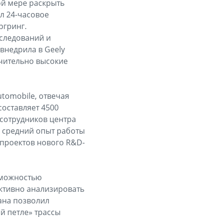
ой мере раскрыть
л 24-часовое
ргринг.
следований и
внедрила в Geely
чительно высокие
tomobile, отвечая
оставляет 4500
 сотрудников центра
х средний опыт работы
 проектов нового R&D-
зможностью
ктивно анализировать
ана позволил
й петле» трассы