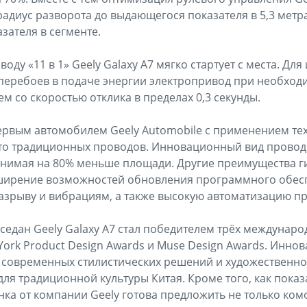
радиус разворота до выдающегося показателя в 5,3 метра
зателя в сегменте.
оду «11 в 1» Geely Galaxy A7 мягко стартует с места. Дл
перебоев в подаче энергии электропривод при необходи
м со скоростью отклика в пределах 0,3 секунды.
 первым автомобилем Geely Automobile с применением те
сто традиционных проводов. Инновационный вид провод
анимая на 80% меньше площади. Другие преимущества г
ширение возможностей обновления программного обе
азрыву и вибрациям, а также высокую автоматизацию пр
седан Geely Galaxy A7 стал победителем трёх междунар
 York Product Design Awards и Muse Design Awards. Инн
е современных стилистических решений и художественн
для традиционной культуры Китая. Кроме того, как пока
нка от компании Geely готова предложить не только ком