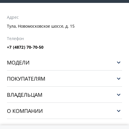
Адрес
Тула, Новомосковское шоссе, д. 15
Телефон
+7 (4872) 70-70-50
МОДЕЛИ
GEELY EX5 ГИБРИД
ПОКУПАТЕЛЯМ
НОВЫЙ COOLRAY
Выбор и покупка
EX5
ВЛАДЕЛЬЦАМ
Финансы и услуги
PREFACE
Сервис
О КОМПАНИИ
CITYRAY
Поддержка
О бренде GEELY
ATLAS