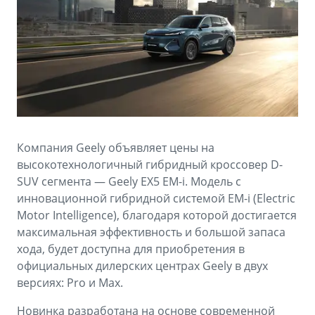
Аксессуары
Советы по эксплуатации
Зарядные устройства
Спецпредложения
OKAVANGO
MONJARO
ФИНАНСЫ И УСЛУГИ
ПОДДЕРЖКА
от 3 429 990 ₽*
от 4 349 990 ₽*
Автокредит
Помощь на дорогах
Расчет КАСКО
Гарантия Geely
Компания Geely объявляет цены на
PREFACE
GEELY EX5
Страхование
Сервисная книжка
высокотехнологичный гибридный кроссовер D-
от 3 079 990 ₽*
от 3 769 990 ₽*
SUV сегмента — Geely EX5 EM-i. Модель с
GEELY Лизинг
Вопросы и ответы
инновационной гибридной системой EM-i (Electric
Motor Intelligence), благодаря которой достигается
максимальная эффективность и большой запаса
хода, будет доступна для приобретения в
официальных дилерских центрах Geely в двух
версиях: Pro и Max.
Новинка разработана на основе современной