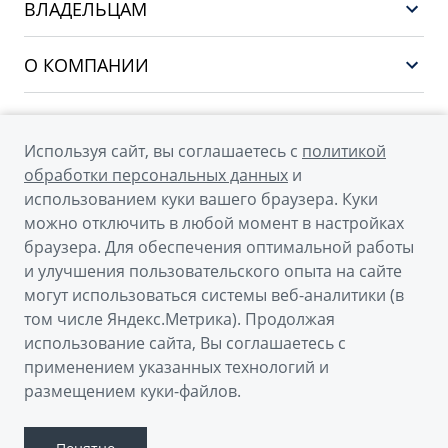
EX5
ВЛАДЕЛЬЦАМ
Финансы и услуги
PREFACE
Сервис
О КОМПАНИИ
CITYRAY
Поддержка
О бренде GEELY
ATLAS
О дилерском центре
OKAVANGO
Используя сайт, вы соглашаетесь с
политикой
Мы в соцсетях
Новости
обработки персональных данных
и
MONJARO
использованием куки вашего браузера. Куки
Наша команда
Архивные модели
можно отключить в любой момент в настройках
Правовая информация
браузера. Для обеспечения оптимальной работы
и улучшения пользовательского опыта на сайте
Контакты
© 2026
могут использоваться системы веб-аналитики (в
том числе Яндекс.Метрика). Продолжая
Официальный сайт Geely в России
использование сайта, Вы соглашаетесь с
Политика обработки персональных данных
применением указанных технологий и
размещением куки-файлов.
Правовая информация
Сделано в ПЕРКС