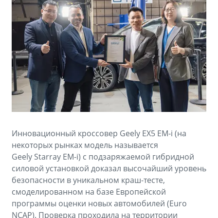
Аксессуары
Советы по эксплуатации
Зарядные устройства
Спецпредложения
OKAVANGO
MONJARO
ФИНАНСЫ И УСЛУГИ
ПОДДЕРЖКА
от 3 429 990 ₽*
от 4 349 990 ₽*
Автокредит
Помощь на дорогах
Расчет КАСКО
Гарантия Geely
PREFACE
GEELY EX5
Страхование
Сервисная книжка
от 3 079 990 ₽*
от 3 769 990 ₽*
Инновационный кроссовер Geely EX5 EM-i (на
GEELY Лизинг
Вопросы и ответы
некоторых рынках модель называется
Geely Starray EM-i) с подзаряжаемой гибридной
силовой установкой доказал высочайший уровень
безопасности в уникальном краш-тесте,
смоделированном на базе Европейской
программы оценки новых автомобилей (Euro
NCAP). Проверка проходила на территории